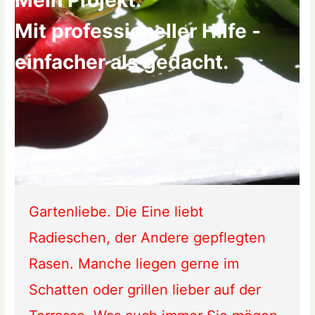
Mein Projekt.
Mit professioneller Hilfe -
einfacher als gedacht.
Gartenliebe.
Die Eine liebt
Radieschen, der Andere gepflegten
Rasen. Manche liegen gerne im
Schatten oder grillen lieber auf der