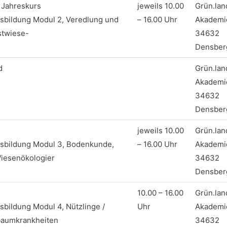
 Jahreskurs
jeweils 10.00
Grün.lan
bildung Modul 2, Veredlung und
– 16.00 Uhr
Akademi
stwiese-
34632
Densber
d
Grün.lan
Akademi
34632
Densber
jeweils 10.00
Grün.lan
sbildung Modul 3, Bodenkunde,
– 16.00 Uhr
Akademi
iesenökologier
34632
Densber
10.00 – 16.00
Grün.lan
bildung Modul 4, Nützlinge /
Uhr
Akademi
baumkrankheiten
34632