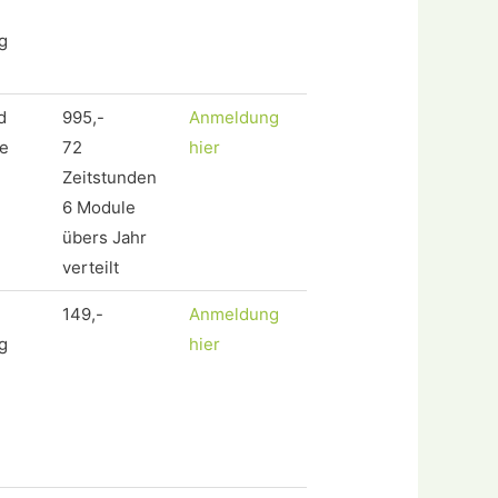
g
d
995,-
Anmeldung
e
72
hier
Zeitstunden
6 Module
übers Jahr
verteilt
149,-
Anmeldung
g
hier