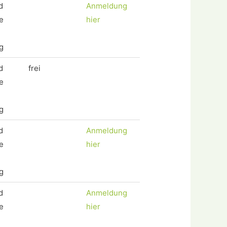
d
Anmeldung
e
hier
g
d
frei
e
g
d
Anmeldung
e
hier
g
d
Anmeldung
e
hier