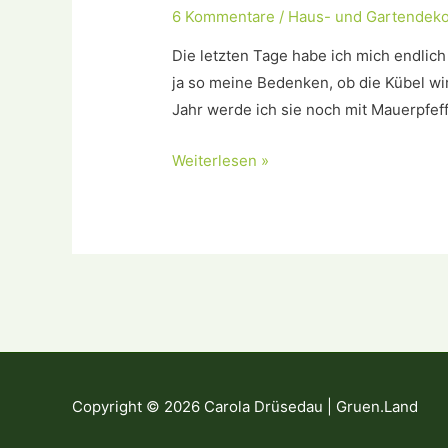
6 Kommentare
/
Haus- und Gartendek
Die letzten Tage habe ich mich endlich
ja so meine Bedenken, ob die Kübel wirk
Jahr werde ich sie noch mit Mauerpfe
Pflanzkübel
Weiterlesen »
in
antiker
Sandsteinoptik
Copyright © 2026 Carola Drüsedau | Gruen.Land