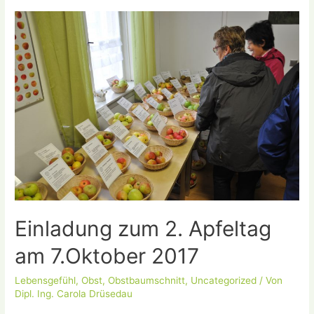
Schnittkurstermine
im
November
2017
Einladung zum 2. Apfeltag
am 7.Oktober 2017
Lebensgefühl
,
Obst
,
Obstbaumschnitt
,
Uncategorized
/ Von
Dipl. Ing. Carola Drüsedau