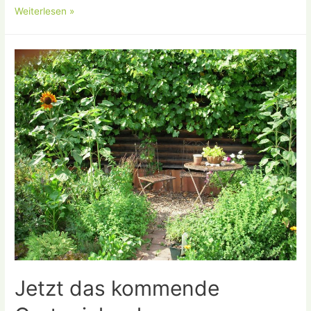
Pilzseminar
Weiterlesen »
“Herbstpilze”
13.
Oktober
Jetzt das kommende