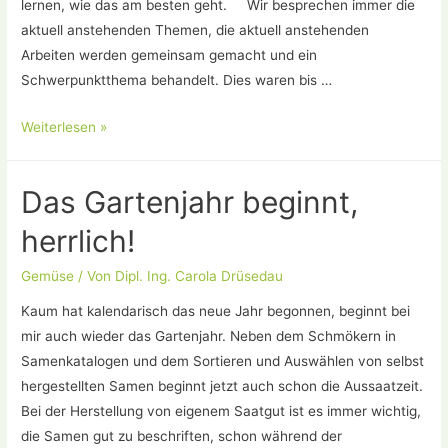
lernen, wie das am besten geht. Wir besprechen immer die
aktuell anstehenden Themen, die aktuell anstehenden
Arbeiten werden gemeinsam gemacht und ein
Schwerpunktthema behandelt. Dies waren bis …
Die
Weiterlesen »
Obst-
und
Das Gartenjahr beginnt,
Gemüseanbau
Gruppe
herrlich!
ist
im
Gemüse
/ Von
Dipl. Ing. Carola Drüsedau
vollen
Kaum hat kalendarisch das neue Jahr begonnen, beginnt bei
Gange
mir auch wieder das Gartenjahr. Neben dem Schmökern in
Samenkatalogen und dem Sortieren und Auswählen von selbst
hergestellten Samen beginnt jetzt auch schon die Aussaatzeit.
Bei der Herstellung von eigenem Saatgut ist es immer wichtig,
die Samen gut zu beschriften, schon während der