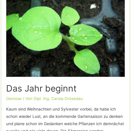
planen.
Infoabende
für
die
Jahreskurse
Das Jahr beginnt
Gemüse
/ Von
Dipl. Ing. Carola Drüsedau
Kaum sind Weihnachten und Sylvester vorbei, da habe ich
schon wieder Lust, an die kommende Gartensaison zu denken
und plane schon im Gedanken welche Pflanzen ich demnächst