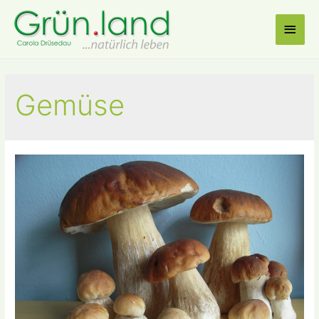
Haup
Gemüse