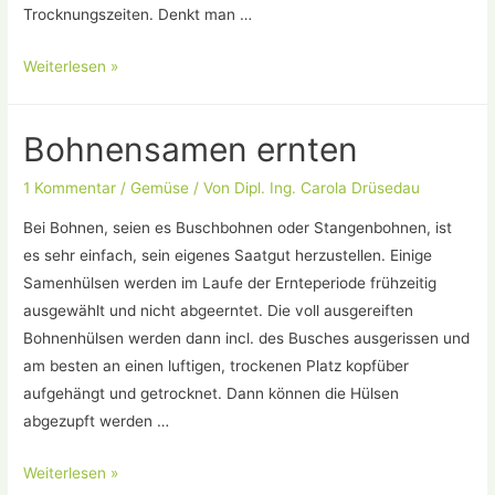
Trocknungszeiten. Denkt man …
Das
Weiterlesen »
Gartenjahr
beginnt,
Bohnensamen ernten
herrlich!
1 Kommentar
/
Gemüse
/ Von
Dipl. Ing. Carola Drüsedau
Bei Bohnen, seien es Buschbohnen oder Stangenbohnen, ist
es sehr einfach, sein eigenes Saatgut herzustellen. Einige
Samenhülsen werden im Laufe der Ernteperiode frühzeitig
ausgewählt und nicht abgeerntet. Die voll ausgereiften
Bohnenhülsen werden dann incl. des Busches ausgerissen und
am besten an einen luftigen, trockenen Platz kopfüber
aufgehängt und getrocknet. Dann können die Hülsen
abgezupft werden …
Bohnensamen
Weiterlesen »