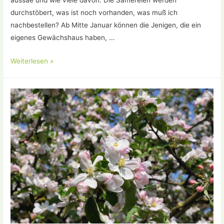
aussäe und wie viele davon. Die Sämereien werden
durchstöbert, was ist noch vorhanden, was muß ich
nachbestellen? Ab Mitte Januar können die Jenigen, die ein
eigenes Gewächshaus haben, …
Das
Weiterlesen »
Jahr
beginnt