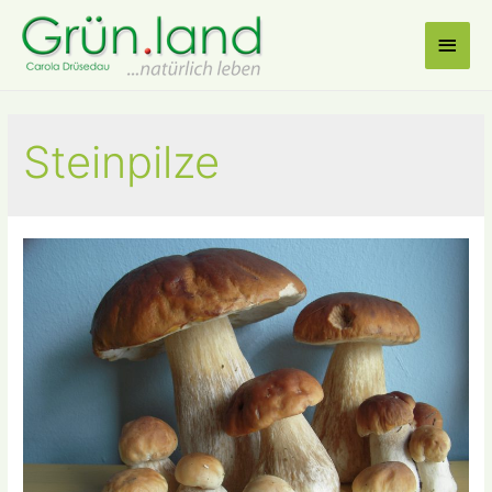
Haup
Steinpilze